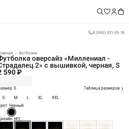
8 (900) 331-05-18
лавная
›
Футболки
Футболка оверсайз «Миллениал -
Страдалец 2» с вышивкой, черная, S
2 590 ₽
азмер: S
Таблица размеров
S
M
L
XL
XXL
вет: Черный
изайн: №2