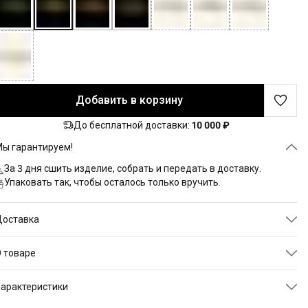
Добавить в корзину
До бесплатной доставки:
10 000 ₽
ы гарантируем!
За 3 дня сшить изделие, собрать и передать в доставку.
Упаковать так, чтобы осталось только вручить.
Доставка
 товаре
линная футболка оверсайз свободного кроя идеально сидит на
арактеристики
юбой фигуре. Уникальный принт с надписью «
Миллениал - 
традалец 2
» выполнен машинной вышивкой — яркий акцент для
ртикул