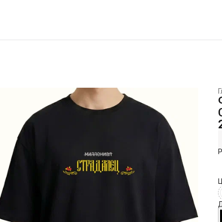
Г
Р
Ц
Д