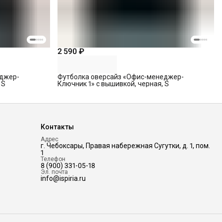
2 590 ₽
еджер-
Футболка оверсайз «Офис-менеджер-
 S
Ключник 1» с вышивкой, черная, S
Контакты
Адрес
г. Чебоксары, Правая набережная Сугутки, д. 1, пом.
1
Телефон
8 (900) 331-05-18
Эл. почта
info@ispiria.ru