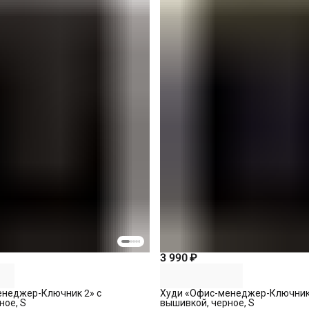
3 990 ₽
енеджер-Ключник 2» с
Худи «Офис-менеджер-Ключник 
ное, S
вышивкой, черное, S