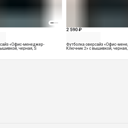
2 590 ₽
рсайз «Офис-менеджер-
Футболка оверсайз «Офис-мен
ышивкой, черная, S
Ключник 2» с вышивкой, черная,