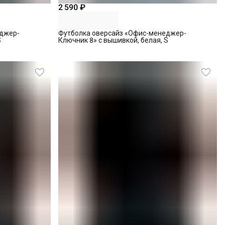
2 590 ₽
еджер-
Футболка оверсайз «Офис-менеджер-
S
Ключник 8» с вышивкой, белая, S