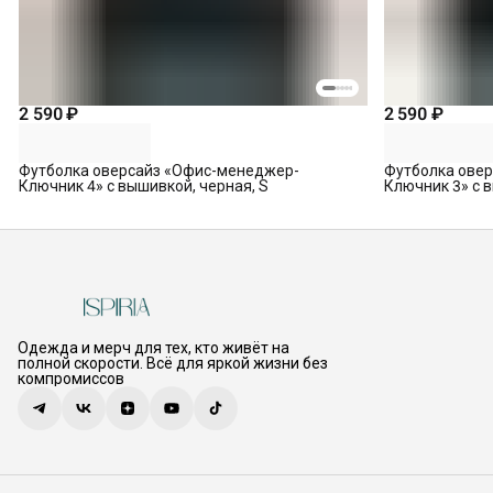
2 590 ₽
2 590 ₽
Футболка оверсайз «Офис-менеджер-
Футболка ове
Ключник 4» с вышивкой, черная, S
Ключник 3» с в
Одежда и мерч для тех, кто живёт на
полной скорости. Всё для яркой жизни без
компромиссов