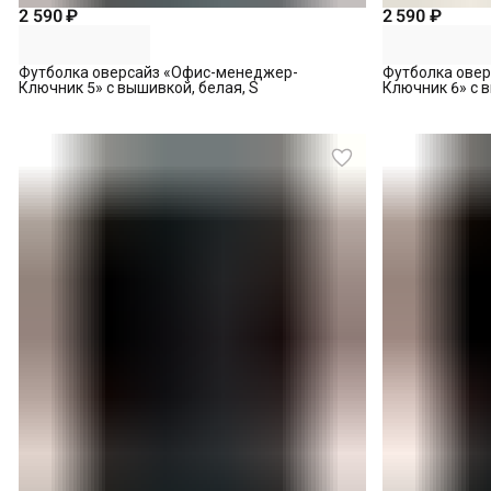
2 590 ₽
2 590 ₽
Футболка оверсайз «Офис-менеджер-
Футболка ове
Ключник 5» с вышивкой, белая, S
Ключник 6» с в