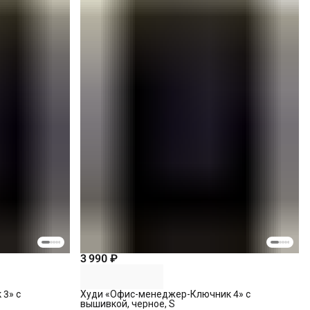
3 990 ₽
3» с
Худи «Офис-менеджер-Ключник 4» с
вышивкой, черное, S