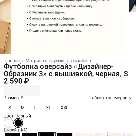
Главная
›
Матрица по-русски
›
Дизайнер
Футболка оверсайз «Дизайнер-
Образник 3» с вышивкой, черная, S
2 590 ₽
Размер: S
Таблица размеров
S
M
L
XL
XXL
Цвет: Черный
Дизайн: №3