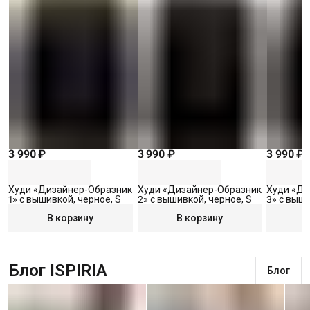
3 990 ₽
3 990 ₽
3 990 ₽
Худи «Дизайнер-Образник
Худи «Дизайнер-Образник
Худи «Ди
1» с вышивкой, черное, S
2» с вышивкой, черное, S
3» с выши
В корзину
В корзину
Блог ISPIRIA
Блог