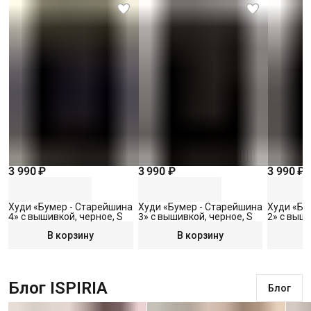
3 990 ₽
3 990 ₽
3 990 ₽
Худи «Бумер - Старейшина
Худи «Бумер - Старейшина
Худи «Бу
4» с вышивкой, черное, S
3» с вышивкой, черное, S
2» с выши
В корзину
В корзину
Блог ISPIRIA
Блог