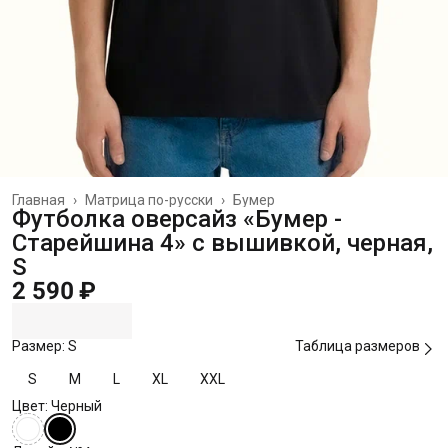
Главная
›
Матрица по-русски
›
Бумер
Футболка оверсайз «Бумер -
Старейшина 4» с вышивкой, черная,
S
2 590 ₽
Размер: S
Таблица размеров
S
M
L
XL
XXL
Цвет: Черный