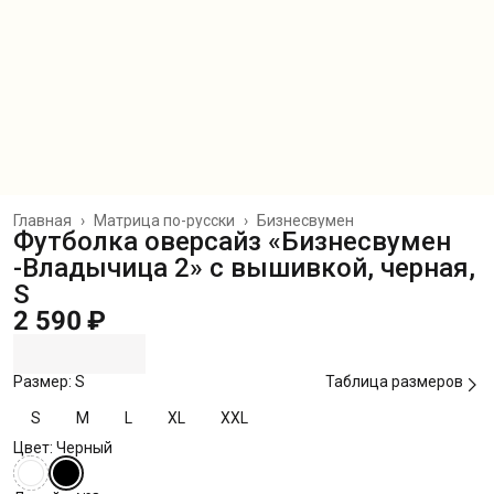
Главная
›
Матрица по-русски
›
Бизнесвумен
Футболка оверсайз «Бизнесвумен
-Владычица 2» с вышивкой, черная,
S
2 590 ₽
Размер: S
Таблица размеров
S
M
L
XL
XXL
Цвет: Черный