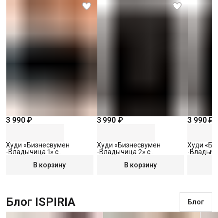
3 990 ₽
3 990 ₽
3 990 ₽
Худи «Бизнесвумен
Худи «Бизнесвумен
Худи «Би
-Владычица 1» с
-Владычица 2» с
-Владычи
вышивкой, черное, S
вышивкой, черное, S
вышивкой
В корзину
В корзину
Блог ISPIRIA
Блог