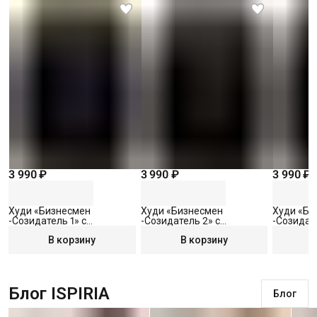
3 990 ₽
3 990 ₽
3 990 ₽
Худи «Бизнесмен
Худи «Бизнесмен
Худи «Би
-Созидатель 1» с
-Созидатель 2» с
-Созидате
вышивкой, черное, S
вышивкой, черное, S
вышивкой
В корзину
В корзину
Блог ISPIRIA
Блог