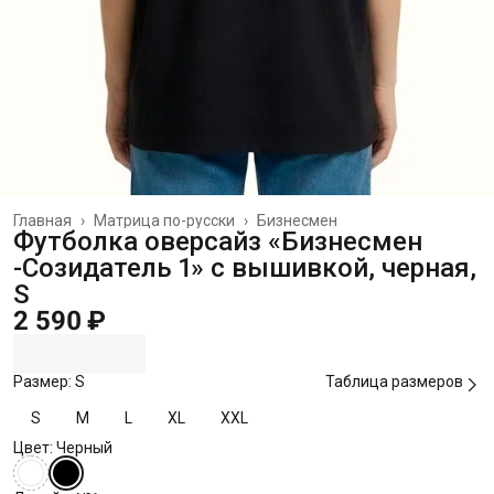
Главная
›
Матрица по-русски
›
Бизнесмен
Футболка оверсайз «Бизнесмен
-Созидатель 1» с вышивкой, черная,
S
2 590 ₽
Размер: S
Таблица размеров
S
M
L
XL
XXL
Цвет: Черный