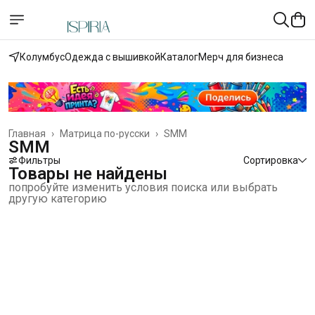
Колумбус
Одежда с вышивкой
Каталог
Мерч для бизнеса
Главная
›
Матрица по-русски
›
SMM
SMM
Фильтры
Сортировка
Товары не найдены
попробуйте изменить условия поиска или выбрать
другую категорию