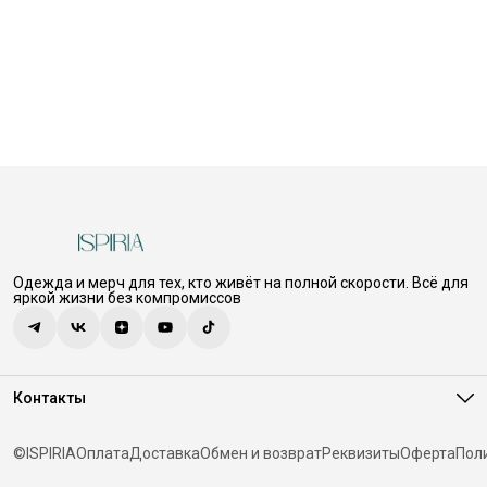
Одежда и мерч для тех, кто живёт на полной скорости. Всё для
яркой жизни без компромиссов
Контакты
Адрес
г. Чебоксары, Правая набережная Сугутки, д. 1, пом. 1
©ISPIRIA
Оплата
Доставка
Обмен и возврат
Реквизиты
Оферта
Пол
Телефон
8 (900) 331-05-18
Эл. почта