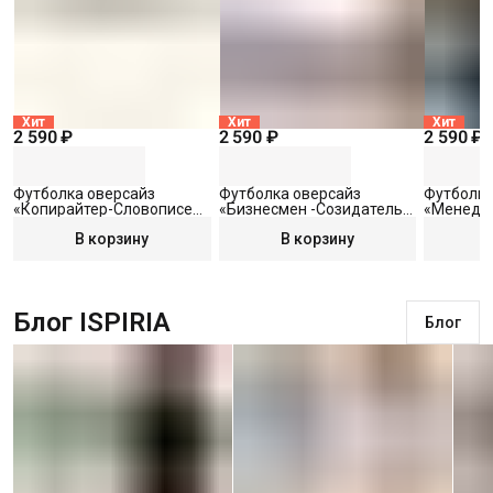
Хит
Хит
Хит
2 590 ₽
2 590 ₽
2 590 ₽
Футболка оверсайз
Футболка оверсайз
Футболка
«Копирайтер-Словописец
«Бизнесмен -Созидатель
«Менедж
6» с вышивкой, белая, S
5» с вышивкой, белая, S
Сговорщи
В корзину
В корзину
черная, S
Блог ISPIRIA
Блог