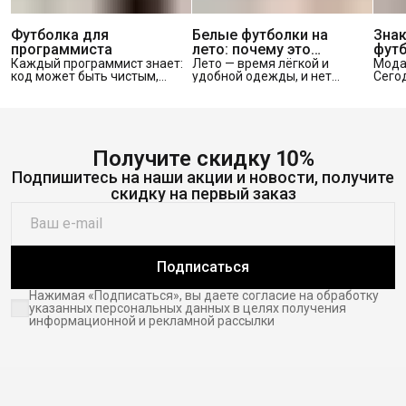
Футболка для
Белые футболки на
Знак
программиста
лето: почему это
футб
настоящий маст-хев
тако
Каждый программист знает:
Лето — время лёгкой и
Мода
код может быть чистым,
удобной одежды, и нет
Сего
вых
красивым и лаконичным… а
ничего универсальнее
мини
одежда вокруг него — нет.
белой футболки. Она
завт
Но правильная футболка
сочетает в себе простоту,
иллюс
способна изменить всё:
стиль и практичность, что
трен
подчеркнуть
делает её настоящим маст-
что-
индивидуальность, вызвать
хев в гардеробе. Почему
Но ес
Получите скидку 10%
улыбку коллег и стать
белая футболка всегда
кото
Подпишитесь на наши акции и новости, получите
любимой частью гардероба.
актуальна Белый цвет легко
акту
Почему футболка — лучший
сочетается с любыми
— зна
скидку на первый заказ
выбор для программиста
другими оттенками и
худи
Программисты проводят
подходит практически под
созв
много времени за
любой стиль — от
назв
компьютером, и комфорт —
спортивного до casual.
прод
это не просто слова.
Лёгкая ткань и
попу
Подписаться
Футболка подходит
классический крой делают
разны
идеально: она л
её незаменимой для
здесь
Нажимая «Подписаться», вы даете согласие на обработку
указанных персональных данных в целях получения
информационной и рекламной рассылки