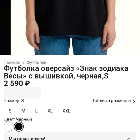
Главная
›
Футболки
Футболка оверсайз «Знак зодиака
Весы» с вышивкой, черная,S
2 590 ₽
Размер: S
Таблица размеров
S
M
L
XL
XXL
Цвет: Черный
Мы гарантируем!