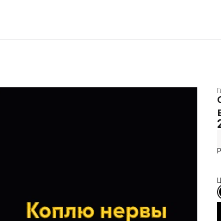
Г
Р
Ц