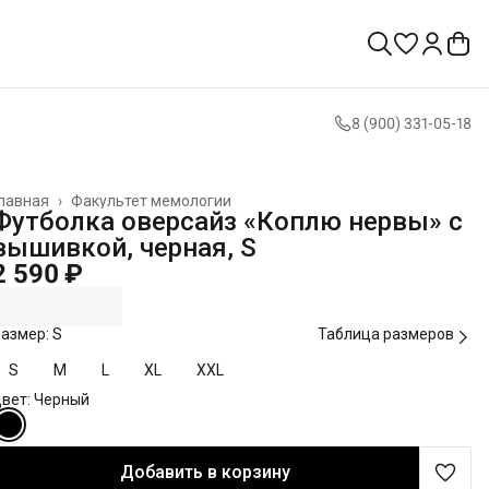
8 (900) 331-05-18
лавная
›
Факультет мемологии
Футболка оверсайз «Коплю нервы» с
вышивкой, черная, S
2 590 ₽
азмер: S
Таблица размеров
S
M
L
XL
XXL
вет: Черный
Добавить в корзину