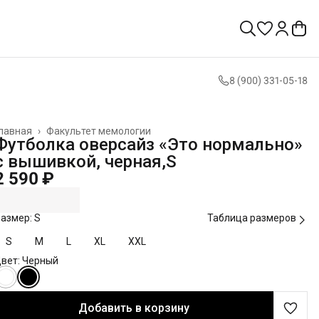
8 (900) 331-05-18
лавная
›
Факультет мемологии
Футболка оверсайз «Это нормально»
с вышивкой, черная,S
2 590 ₽
азмер: S
Таблица размеров
S
M
L
XL
XXL
вет: Черный
Добавить в корзину