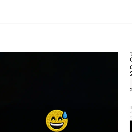
Г
Р
Ц